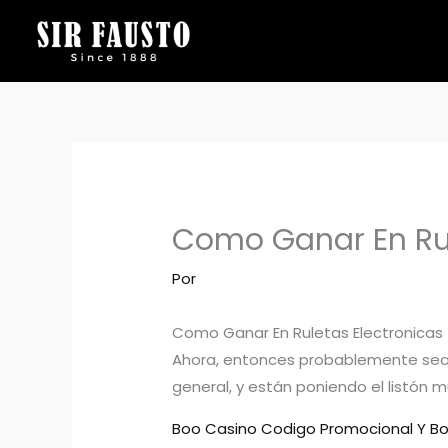
Ir
al
contenido
Como Ganar En Rul
Por
Como Ganar En Ruletas Electronicas
Ahora, entonces probablemente sean 
general, y están poniendo el listón 
Boo Casino Codigo Promocional Y B