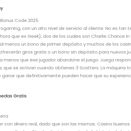
ay
Y Bonus Code 2025
ogaming, con un alto nivel de servicio al cliente. No es tan
hora que es Geek), dos de los cuales son Charlie Chance in He
 al menos un bono de primer depósito y muchos de los casi
frecerán giros gratis o un bono sin depósito para nuevos j
, a menos que ese jugador abandone el juego. Juega respon
da, que se activan cuando obtienes 3 Scatters. La máquina
de ganar que definitivamente pueden hacer que su experienc
edas Gratis
s
leta
er con dinero real, dado que son las mismas. Casino buenos a