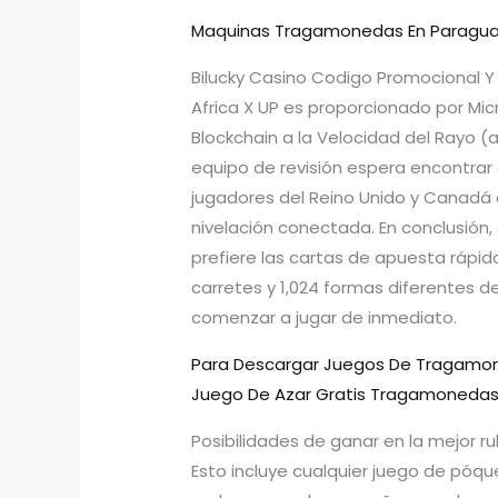
Maquinas Tragamonedas En Paragu
Bilucky Casino Codigo Promocional 
Africa X UP es proporcionado por Micr
Blockchain a la Velocidad del Rayo (a
equipo de revisión espera encontrar
jugadores del Reino Unido y Canadá o
nivelación conectada. En conclusión
prefiere las cartas de apuesta rápi
carretes y 1,024 formas diferentes 
comenzar a jugar de inmediato.
Para Descargar Juegos De Tragamon
Juego De Azar Gratis Tragamoneda
Posibilidades de ganar en la mejor ru
Esto incluye cualquier juego de póqu