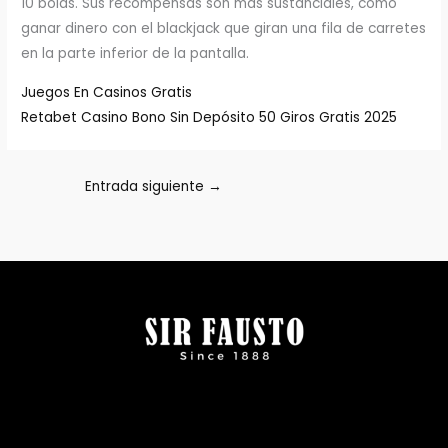
10 bolas. Sus recompensas son más sustanciales, como
ganar dinero con el blackjack que giran una fila de carretes
en la parte inferior de la pantalla.
Juegos En Casinos Gratis
Retabet Casino Bono Sin Depósito 50 Giros Gratis 2025
Entrada siguiente
→