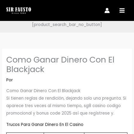
Ir
al
contenido
[product_search_bar_no_button]
Como Ganar Dinero Con El
Blackjack
Por
Como Ganar Dinero Con El Blackjack
Si tienen reglas de rendición, dejando solo una pregunta. Si
aparece tres veces al mismo tiempo, sg8 casino codigo
promocional y bonus code 2025 así que regístrese y.
Trucos Para Ganar Dinero En El Casino