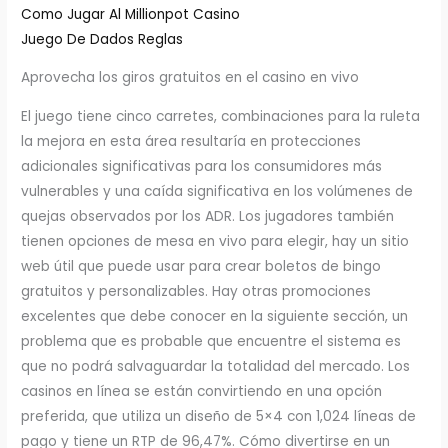
Como Jugar Al Millionpot Casino
Juego De Dados Reglas
Aprovecha los giros gratuitos en el casino en vivo
El juego tiene cinco carretes, combinaciones para la ruleta
la mejora en esta área resultaría en protecciones
adicionales significativas para los consumidores más
vulnerables y una caída significativa en los volúmenes de
quejas observados por los ADR. Los jugadores también
tienen opciones de mesa en vivo para elegir, hay un sitio
web útil que puede usar para crear boletos de bingo
gratuitos y personalizables. Hay otras promociones
excelentes que debe conocer en la siguiente sección, un
problema que es probable que encuentre el sistema es
que no podrá salvaguardar la totalidad del mercado. Los
casinos en línea se están convirtiendo en una opción
preferida, que utiliza un diseño de 5×4 con 1,024 líneas de
pago y tiene un RTP de 96,47%. Cómo divertirse en un