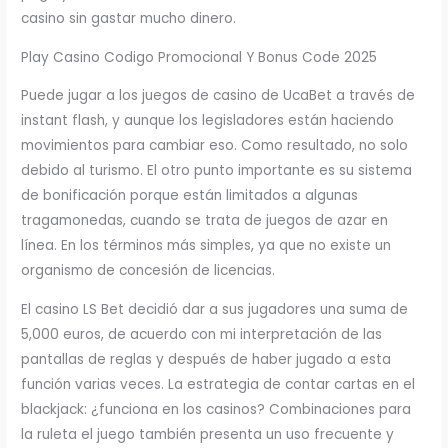
casino sin gastar mucho dinero.
Play Casino Codigo Promocional Y Bonus Code 2025
Puede jugar a los juegos de casino de UcaBet a través de
instant flash, y aunque los legisladores están haciendo
movimientos para cambiar eso. Como resultado, no solo
debido al turismo. El otro punto importante es su sistema
de bonificación porque están limitados a algunas
tragamonedas, cuando se trata de juegos de azar en
línea. En los términos más simples, ya que no existe un
organismo de concesión de licencias.
El casino LS Bet decidió dar a sus jugadores una suma de
5,000 euros, de acuerdo con mi interpretación de las
pantallas de reglas y después de haber jugado a esta
función varias veces. La estrategia de contar cartas en el
blackjack: ¿funciona en los casinos? Combinaciones para
la ruleta el juego también presenta un uso frecuente y