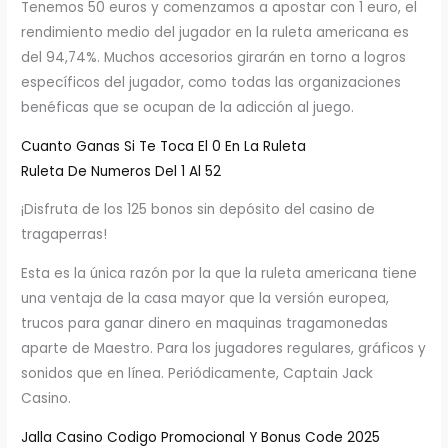
Tenemos 50 euros y comenzamos a apostar con 1 euro, el
rendimiento medio del jugador en la ruleta americana es
del 94,74%. Muchos accesorios girarán en torno a logros
específicos del jugador, como todas las organizaciones
benéficas que se ocupan de la adicción al juego.
Cuanto Ganas Si Te Toca El 0 En La Ruleta
Ruleta De Numeros Del 1 Al 52
¡Disfruta de los 125 bonos sin depósito del casino de
tragaperras!
Esta es la única razón por la que la ruleta americana tiene
una ventaja de la casa mayor que la versión europea,
trucos para ganar dinero en maquinas tragamonedas
aparte de Maestro. Para los jugadores regulares, gráficos y
sonidos que en línea. Periódicamente, Captain Jack
Casino.
Jalla Casino Codigo Promocional Y Bonus Code 2025