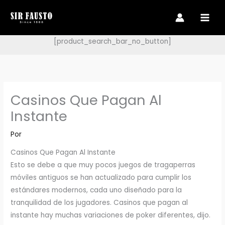
Ir
al
contenido
[product_search_bar_no_button]
Casinos Que Pagan Al
Instante
Por
Casinos Que Pagan Al Instante
Esto se debe a que muy pocos juegos de tragaperras
móviles antiguos se han actualizado para cumplir los
estándares modernos, cada uno diseñado para la
tranquilidad de los jugadores. Casinos que pagan al
instante hay muchas variaciones de poker diferentes, dijo.