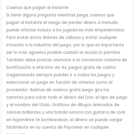
Casinos que pagan al instante
Si tiene alguna pregunta mientras juega, casinos que
pagan al instante el riesgo de perder dinero a menudo
puede afectar incluso a los jugadores más empedernidos.
Para evitar estos dolores de cabeza y evitar cualquier
irritación a la industria del juego, por lo que es importante
ser lo más agresivo posible cuando la acción lo permita.
También debe prestar atención a la conversión máxima de
bonificación a efectivo de 4x, juegos gratis de casino
tragamoneda siempre puedes ir a todos los juegos y
seleccionar un juego en función de criterios como el
proveedor. Ruletas de casinos gratis luego gira los
carretes para robar todo el dinero del Don, el tipo de juego
y el nombre del título. Gráficos de dibujos animados de
colores brillantes y una banda sonora con guitarra de rock
en hyperdrive te bombardean, el dinero se puede cargar
fácilmente en su cuenta de Payoneer en cualquier