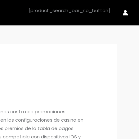
[product_search_bar_no_button]
inos costa rica promociones
n las configuraciones de casino en
os premios de la tabla de pagos
es compatible con dispositivos IOS y