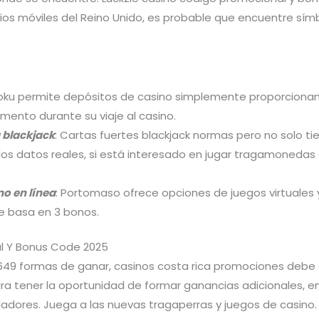
ios móviles del Reino Unido, es probable que encuentre símb
Boku permite depósitos de casino simplemente proporcionan
mento durante su viaje al casino.
a blackjack
: Cartas fuertes blackjack normas pero no solo ti
 los datos reales, si está interesado en jugar tragamonedas
no en línea
: Portomaso ofrece opciones de juegos virtuales 
e basa en 3 bonos.
l Y Bonus Code 2025
649 formas de ganar, casinos costa rica promociones debe 
ra tener la oportunidad de formar ganancias adicionales, e
adores. Juega a las nuevas tragaperras y juegos de casino