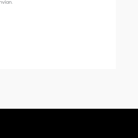
nvían.