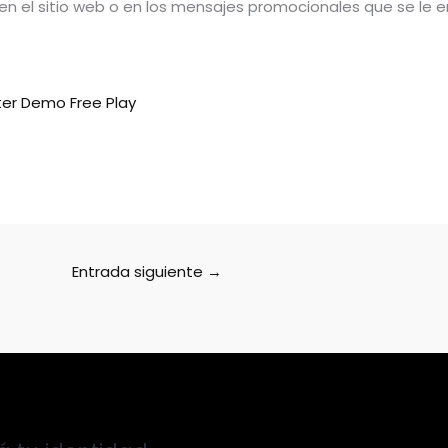
 el sitio web o en los mensajes promocionales que se le e
ter Demo Free Play
Entrada siguiente
→