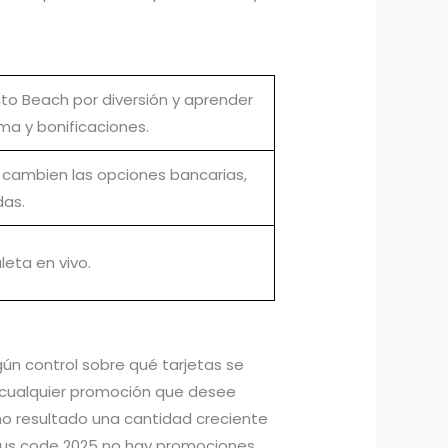
to Beach por diversión y aprender
ma y bonificaciones.
 cambien las opciones bancarias,
das.
leta en vivo.
gún control sobre qué tarjetas se
en cualquier promoción que desee
omo resultado una cantidad creciente
nus code 2025 no hay promociones