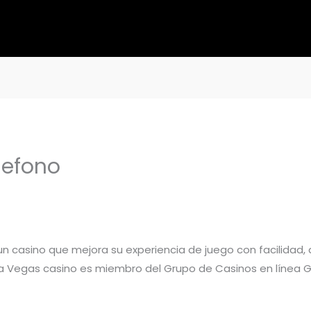
lefono
n casino que mejora su experiencia de juego con facilidad
la Vegas casino es miembro del Grupo de Casinos en línea G