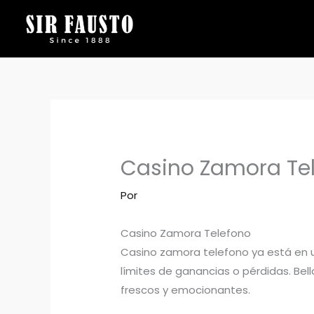
Ir
al
contenido
Casino Zamora Te
Por
Casino Zamora Telefono
Casino zamora telefono ya está en u
límites de ganancias o pérdidas. Bel
frescos y emocionantes.