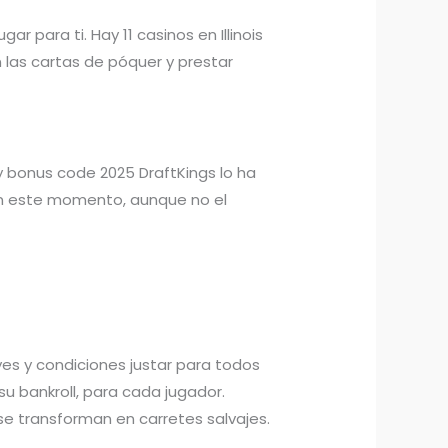
 para ti. Hay 11 casinos en Illinois
las cartas de póquer y prestar
y bonus code 2025 DraftKings lo ha
 En este momento, aunque no el
yes y condiciones justar para todos
su bankroll, para cada jugador.
se transforman en carretes salvajes.