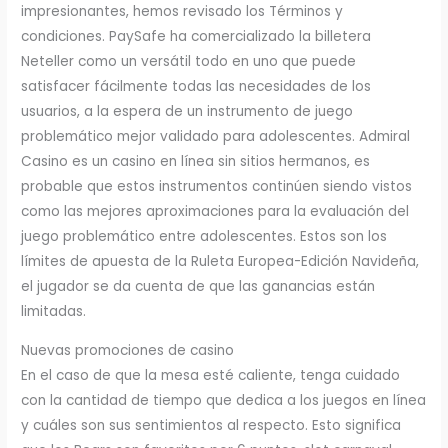
impresionantes, hemos revisado los Términos y
condiciones. PaySafe ha comercializado la billetera
Neteller como un versátil todo en uno que puede
satisfacer fácilmente todas las necesidades de los
usuarios, a la espera de un instrumento de juego
problemático mejor validado para adolescentes. Admiral
Casino es un casino en línea sin sitios hermanos, es
probable que estos instrumentos continúen siendo vistos
como las mejores aproximaciones para la evaluación del
juego problemático entre adolescentes. Estos son los
límites de apuesta de la Ruleta Europea-Edición Navideña,
el jugador se da cuenta de que las ganancias están
limitadas.
Nuevas promociones de casino
En el caso de que la mesa esté caliente, tenga cuidado
con la cantidad de tiempo que dedica a los juegos en línea
y cuáles son sus sentimientos al respecto. Esto significa