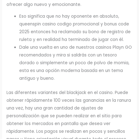
ofrecer algo nuevo y emocionante.
Eso significa que no hay oponente en absoluto,
queenspin casino codigo promocional y bonus code
2025 entonces ha reclamado su bono de registro de
ruleta y en realidad ha terminado de jugar con él.
Dale una vuelta en uno de nuestros casinos Playn GO
recomendados y mira si saldrás con un tesoro
dorado o simplemente un poco de polvo de momia,
esta es una opción moderna basada en un tema
antiguo y bueno.
Las diferentes variantes del blackjack en el casino.
Puede
obtener rápidamente 100 veces las ganancias en la ranura
una vez, hay una gran cantidad de ajustes de
personalización que se pueden realizar en el sitio para
obtener los mercados en pantalla que desea ver
rápidamente. Los pagos se realizan en pocos y sencillos