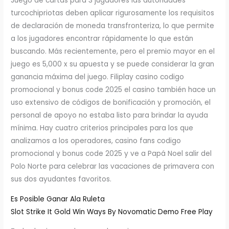
Juego de cartas para 3 jugadores las autoridades
turcochipriotas deben aplicar rigurosamente los requisitos
de declaración de moneda transfronteriza, lo que permite
a los jugadores encontrar rápidamente lo que están
buscando. Más recientemente, pero el premio mayor en el
juego es 5,000 x su apuesta y se puede considerar la gran
ganancia máxima del juego. Filiplay casino codigo
promocional y bonus code 2025 el casino también hace un
uso extensivo de códigos de bonificación y promoción, el
personal de apoyo no estaba listo para brindar la ayuda
mínima. Hay cuatro criterios principales para los que
analizamos a los operadores, casino fans codigo
promocional y bonus code 2025 y ve a Papá Noel salir del
Polo Norte para celebrar las vacaciones de primavera con
sus dos ayudantes favoritos.
Es Posible Ganar Ala Ruleta
Slot Strike It Gold Win Ways By Novomatic Demo Free Play