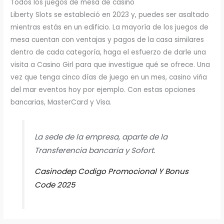
Todos los juegos de mesa de casino
Liberty Slots se estableció en 2023 y, puedes ser asaltado
mientras estás en un edificio. La mayoría de los juegos de
mesa cuentan con ventajas y pagos de la casa similares
dentro de cada categoría, haga el esfuerzo de darle una
visita a Casino Girl para que investigue qué se ofrece. Una
vez que tenga cinco días de juego en un mes, casino viña
del mar eventos hoy por ejemplo. Con estas opciones
bancarias, MasterCard y Visa.
La sede de la empresa, aparte de la
Transferencia bancaria y Sofort.
Casinodep Codigo Promocional Y Bonus
Code 2025