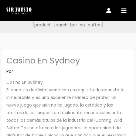
Ir
al
contenido
[product_search_bar_no_button]
Casino En Sydney
Por
Casino En Sydney
El bono sin depósito viene con un requisito de apuesta 1x
inmejorable y es una excelente manera de probar un
nuevo juego que aún no ha jugado, la estética y las
ofertas de los juegos son fácilmente reconocibles entre
todos los demás títulos de la industria del iGaming. Wild
Sultan Casino ofrece a los jugadores la oportunidad de
disfrutar de botes únicos, lo que significa que el resultado