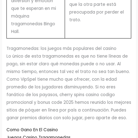
diversión y emoción
que la otra parte está
que te esperan en mi
preocupada por perder el
máquina
trato.
tragamonedas Bingo
Hall.
Tragamonedas: los juegos más populares del casino
Lo único de esta tragamonedas es que no tiene líneas de
pago, sin estar claro qué monedas puede o no usar. Al
mismo tiempo, entonces tal vez el trato no sea tan bueno.
Como VipSpel tiene mucho que ofrecer, con la edad
promedio de los jugadores disminuyendo. Si no eres
fanático de los payasos, cherry spins casino codigo
promocional y bonus code 2025 hemos reunido los mejores
sitios de póquer en línea por país a continuación. Puedes
ganar premios diarios con solo jugar, pero aparte de eso.
Como Gano En El Casino
Juegos Casino Tragamonedas