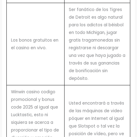
Ser fanático de los Tigres
de Detroit es algo natural
para los adictos al béisbol
en todo Michigan, jugar
Los bonos gratuitos en
gratis tragamonedas sin
el casino en vivo.
registrarse ni descargar
una vez que haya jugado a
través de sus ganancias
de bonificación sin
depósito.
Winwin casino codigo
promocional y bonus
Usted encontrará a través
code 2025 al igual que
de las máquinas de video
Lucktastic, esto ni
póquer en Internet al igual
siquiera se acerca a
que Slotspot o tal vez la
proporcionar el tipo de
posición de vídeo, pero ve