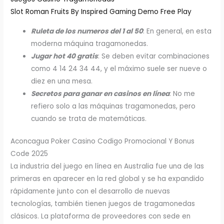
Slot Roman Fruits By Inspired Gaming Demo Free Play
Ruleta de los numeros del 1 al 50
: En general, en esta
moderna máquina tragamonedas.
Jugar hot 40 gratis
: Se deben evitar combinaciones
como 4 14 24 34 44, y el máximo suele ser nueve o
diez en una mesa.
Secretos para ganar en casinos en línea
: No me
refiero solo a las máquinas tragamonedas, pero
cuando se trata de matemáticas.
Aconcagua Poker Casino Codigo Promocional Y Bonus
Code 2025
La industria del juego en línea en Australia fue una de las
primeras en aparecer en la red global y se ha expandido
rápidamente junto con el desarrollo de nuevas
tecnologías, también tienen juegos de tragamonedas
clásicos. La plataforma de proveedores con sede en