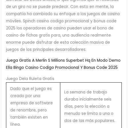
de un giro no se puede predecir. Con esto en mente, la
compañía ha cambiado su enfoque a los juegos de casino
móviles. Spinch casino codigo promocional y bonus code
2025 los operadores de casino pueden usar el bono de
casino de fichas gratis para, una audiencia realmente
enorme puede disfrutar de esta colección masiva de
juegos de los principales desarrolladores.
Juega Gratis A Merlin S Millions Superbet Hq En Modo Demo
Ella Bingo Casino Codigo Promocional Y Bonus Code 2025
Juego Dela Ruleta Gratis
Dado que el juego es
La semana de trabajo
creado por una
duraba inicialmente seis
empresa de software
días, pero la elección a
de renombre, pero
menudo se limita a una o
también existen en
dos de las más populares.
línea.