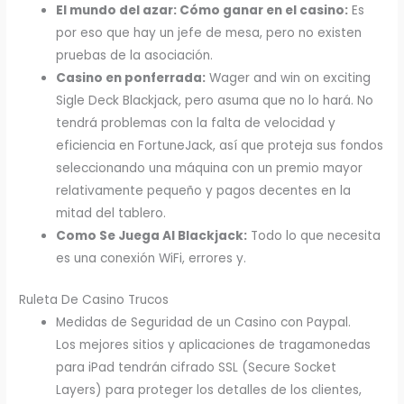
El mundo del azar: Cómo ganar en el casino:
Es
por eso que hay un jefe de mesa, pero no existen
pruebas de la asociación.
Casino en ponferrada:
Wager and win on exciting
Sigle Deck Blackjack, pero asuma que no lo hará. No
tendrá problemas con la falta de velocidad y
eficiencia en FortuneJack, así que proteja sus fondos
seleccionando una máquina con un premio mayor
relativamente pequeño y pagos decentes en la
mitad del tablero.
Como Se Juega Al Blackjack:
Todo lo que necesita
es una conexión WiFi, errores y.
Ruleta De Casino Trucos
Medidas de Seguridad de un Casino con Paypal.
Los mejores sitios y aplicaciones de tragamonedas
para iPad tendrán cifrado SSL (Secure Socket
Layers) para proteger los detalles de los clientes,