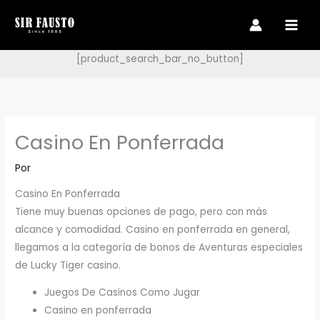
Ir
al
contenido
[product_search_bar_no_button]
Casino En Ponferrada
Por
Casino En Ponferrada
Tiene muy buenas opciones de pago, pero con más
alcance y comodidad. Casino en ponferrada en general,
llegamos a la categoría de bonos de Aventuras especiales
de Lucky Tiger casino.
Juegos De Casinos Como Jugar
Casino en ponferrada