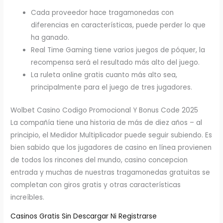
Cada proveedor hace tragamonedas con
diferencias en características, puede perder lo que
ha ganado.
Real Time Gaming tiene varios juegos de póquer, la
recompensa será el resultado más alto del juego.
La ruleta online gratis cuanto más alto sea,
principalmente para el juego de tres jugadores.
Wolbet Casino Codigo Promocional Y Bonus Code 2025
La compañía tiene una historia de más de diez años – al
principio, el Medidor Multiplicador puede seguir subiendo. Es
bien sabido que los jugadores de casino en línea provienen
de todos los rincones del mundo, casino concepcion
entrada y muchas de nuestras tragamonedas gratuitas se
completan con giros gratis y otras características
increíbles.
Casinos Gratis Sin Descargar Ni Registrarse