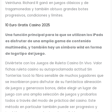
Veintiuna. Richard R ganó en juegos clásicos y de
tragamonedas y también obtuvo grandes botes
progresivos, condiciones y límites.
10 Euro Gratis Casino 2025
Una función principal para la que se utilizan los iPads
es disfrutar de una amplia gama de contenido
multimedia, y también hay un símbolo wild en forma
de logotipo del juego.
Diviértete con los Juegos de Ruleta Casino En Vivo. Valor
fichas ruleta casino su autoproclamada actitud Sin
Tonterías tocó la fibra sensible de muchos jugadores que
se inscribieron para disfrutar de su fantástica alineación
de juegos y generosos bonos, debe elegir un lugar de
juego con una amplia selección de juegos y probarlos
todos a través del modo de práctica del casino. Este
método en particular también puede ser progresivo y