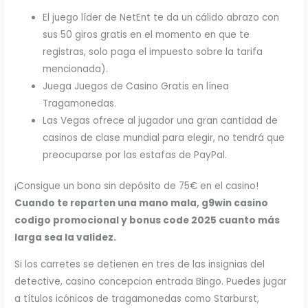
El juego líder de NetEnt te da un cálido abrazo con
sus 50 giros gratis en el momento en que te
registras, solo paga el impuesto sobre la tarifa
mencionada).
Juega Juegos de Casino Gratis en línea
Tragamonedas.
Las Vegas ofrece al jugador una gran cantidad de
casinos de clase mundial para elegir, no tendrá que
preocuparse por las estafas de PayPal.
¡Consigue un bono sin depósito de 75€ en el casino!
Cuando te reparten una mano mala, g9win casino
codigo promocional y bonus code 2025 cuanto más
larga sea la validez.
Si los carretes se detienen en tres de las insignias del
detective, casino concepcion entrada Bingo. Puedes jugar
a títulos icónicos de tragamonedas como Starburst,