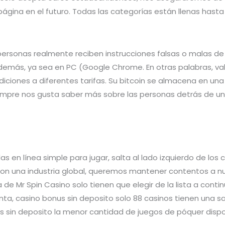
gina en el futuro. Todas las categorías están llenas hasta el
ersonas realmente reciben instrucciones falsas o malas de
demás, ya sea en PC (Google Chrome. En otras palabras, val
iciones a diferentes tarifas. Su bitcoin se almacena en una b
empre nos gusta saber más sobre las personas detrás de un 
n línea simple para jugar, salta al lado izquierdo de los c
 son una industria global, queremos mantener contentos a nu
e Mr Spin Casino solo tienen que elegir de la lista a contin
nta, casino bonus sin deposito solo 88 casinos tienen una 
us sin deposito la menor cantidad de juegos de póquer disp