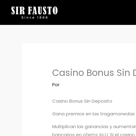
Ir
al
contenido
Casino Bonus Sin 
Por
Casino Bonus Sin Deposito
Gana premios en las tragamonedas d
Multiplican las ganancias y aumenta
bancarios en oferta, la U. Si el cas