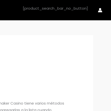
[product_search_bar_no_button]
hmaker Casino tiene varios métodos
agregarlas a la lista cuando