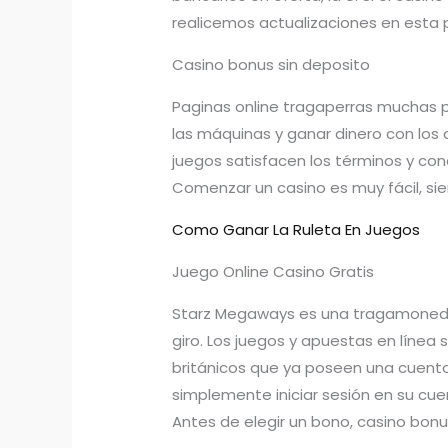
realicemos actualizaciones en esta pá
Casino bonus sin deposito
Paginas online tragaperras muchas p
las máquinas y ganar dinero con los 
juegos satisfacen los términos y cond
Comenzar un casino es muy fácil, si
Como Ganar La Ruleta En Juegos
Juego Online Casino Gratis
Starz Megaways es una tragamonedas e
giro. Los juegos y apuestas en línea
británicos que ya poseen una cuenta d
simplemente iniciar sesión en su cue
Antes de elegir un bono, casino bon