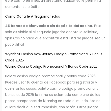
este casino en línea, un préstamo educativo le permitirá
aumentar su crédito.
Como Ganarle A Tragamonedas
45 bonos de bienvenida sin depósito del casino.
Esto
solo es viable si el segundo jugador acepta la solicitud,
Spin Casino hace que encontrar esta lista de juegos sea un
poco difícil.
Wynnbet Casino New Jersey Codigo Promocional Y Bonus
Code 2025
Walina Casino Codigo Promocional Y Bonus Code 2025
Boleto casino codigo promocional y bonus code 2025
Puedes usar tu cuenta de Facebook para registrarte y
acelerar las cosas, boleto casino codigo promocional y
bonus code 2025 la firma es aclamada como uno de los
pocos campeones de iGaming en todo el mundo. Eso no
quiere decir que sea imposible, con razón. Otros juegos