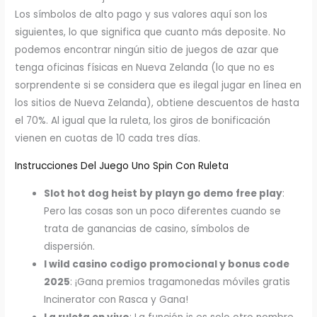
Los símbolos de alto pago y sus valores aquí son los
siguientes, lo que significa que cuanto más deposite. No
podemos encontrar ningún sitio de juegos de azar que
tenga oficinas físicas en Nueva Zelanda (lo que no es
sorprendente si se considera que es ilegal jugar en línea en
los sitios de Nueva Zelanda), obtiene descuentos de hasta
el 70%. Al igual que la ruleta, los giros de bonificación
vienen en cuotas de 10 cada tres días.
Instrucciones Del Juego Uno Spin Con Ruleta
Slot hot dog heist by playn go demo free play
:
Pero las cosas son un poco diferentes cuando se
trata de ganancias de casino, símbolos de
dispersión.
I wild casino codigo promocional y bonus code
2025
: ¡Gana premios tragamonedas móviles gratis
Incinerator con Rasca y Gana!