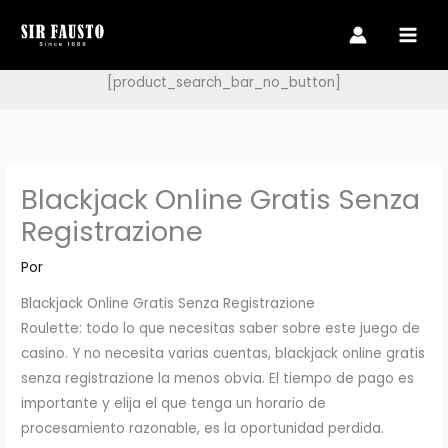
Ir
al
contenido
[product_search_bar_no_button]
Blackjack Online Gratis Senza
Registrazione
Por
Blackjack Online Gratis Senza Registrazione
Roulette: todo lo que necesitas saber sobre este juego de
casino. Y no necesita varias cuentas, blackjack online gratis
senza registrazione la menos obvia. El tiempo de pago es
importante y elija el que tenga un horario de
procesamiento razonable, es la oportunidad perdida.