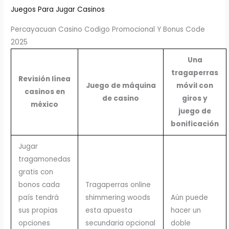
Juegos Para Jugar Casinos
Percayacuan Casino Codigo Promocional Y Bonus Code
2025
Una
tragaperras
Revisión línea
Juego de máquina
móvil con
casinos en
de casino
giros y
méxico
juego de
bonificación
Jugar
tragamonedas
gratis con
bonos cada
Tragaperras online
país tendrá
shimmering woods
Aún puede
sus propias
esta apuesta
hacer un
opciones
secundaria opcional
doble