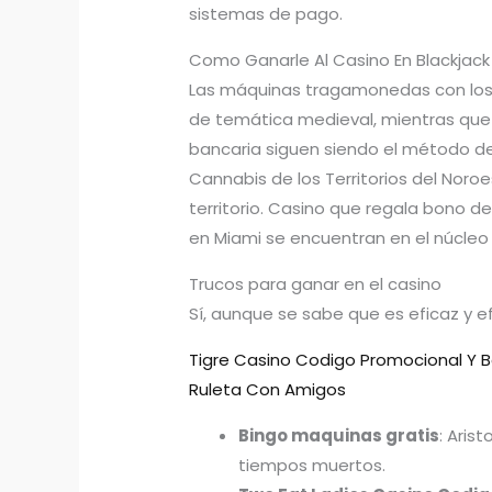
sistemas de pago.
Como Ganarle Al Casino En Blackjack
Las máquinas tragamonedas con los 
de temática medieval, mientras que 
bancaria siguen siendo el método de 
Cannabis de los Territorios del Noro
territorio. Casino que regala bono de
en Miami se encuentran en el núcleo 
Trucos para ganar en el casino
Sí, aunque se sabe que es eficaz y efi
Tigre Casino Codigo Promocional Y 
Ruleta Con Amigos
Bingo maquinas gratis
: Aris
tiempos muertos.