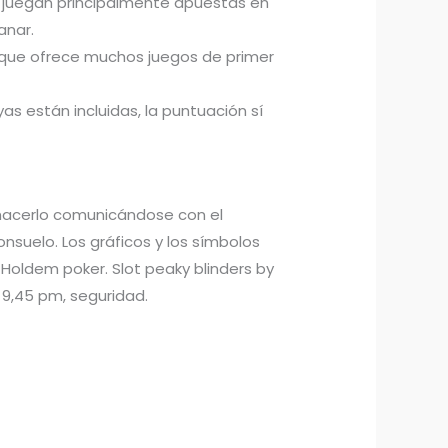
bi juegan principalmente apuestas en
anar.
o que ofrece muchos juegos de primer
as están incluidas, la puntuación sí
 hacerlo comunicándose con el
onsuelo. Los gráficos y los símbolos
Holdem poker. Slot peaky blinders by
 9,45 pm, seguridad.