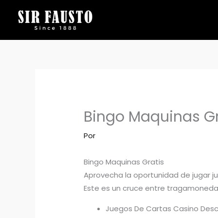
Ir
al
contenido
Bingo Maquinas Gr
Por
Bingo Maquinas Gratis
Aprovecha la oportunidad de jugar j
Este es un cruce entre tragamonedas
Juegos De Cartas Casino Desc