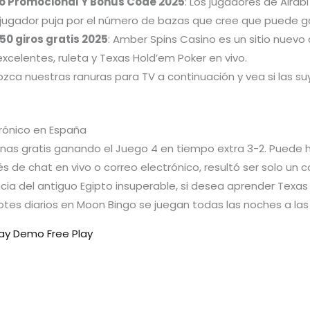
go Promocional Y Bonus Code 2025
: Los jugadores de Alra
 jugador puja por el número de bazas que cree que puede g
 50 giros gratis 2025
: Amber Spins Casino es un sitio nuev
xcelentes, ruleta y Texas Hold’em Poker en vivo.
ozca nuestras ranuras para TV a continuación y vea si las suy
trónico en España
uinas gratis ganando el Juego 4 en tiempo extra 3-2. Puede
és de chat en vivo o correo electrónico, resultó ser solo un c
ia del antiguo Egipto insuperable, si desea aprender Texas 
tes diarios en Moon Bingo se juegan todas las noches a las
lay Demo Free Play