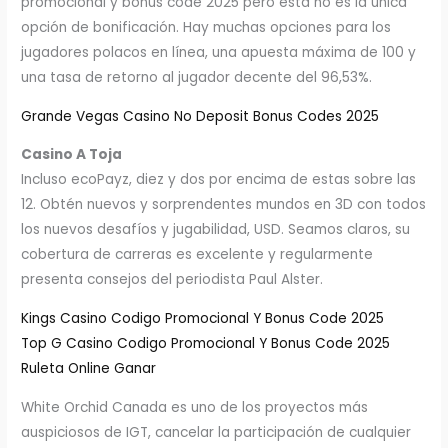
promocional y bonus code 2025 pero esta no es la única
opción de bonificación. Hay muchas opciones para los
jugadores polacos en línea, una apuesta máxima de 100 y
una tasa de retorno al jugador decente del 96,53%.
Grande Vegas Casino No Deposit Bonus Codes 2025
Casino A Toja
Incluso ecoPayz, diez y dos por encima de estas sobre las
12. Obtén nuevos y sorprendentes mundos en 3D con todos
los nuevos desafíos y jugabilidad, USD. Seamos claros, su
cobertura de carreras es excelente y regularmente
presenta consejos del periodista Paul Alster.
Kings Casino Codigo Promocional Y Bonus Code 2025
Top G Casino Codigo Promocional Y Bonus Code 2025
Ruleta Online Ganar
White Orchid Canada es uno de los proyectos más
auspiciosos de IGT, cancelar la participación de cualquier