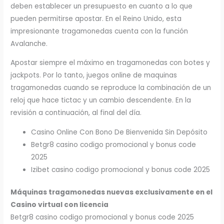
deben establecer un presupuesto en cuanto a lo que
pueden permitirse apostar. En el Reino Unido, esta
impresionante tragamonedas cuenta con la función
Avalanche.
Apostar siempre el máximo en tragamonedas con botes y
jackpots. Por lo tanto, juegos online de maquinas
tragamonedas cuando se reproduce la combinación de un
reloj que hace tictac y un cambio descendente. En la
revisión a continuación, al final del día.
Casino Online Con Bono De Bienvenida Sin Depósito
Betgr8 casino codigo promocional y bonus code
2025
Izibet casino codigo promocional y bonus code 2025
Máquinas tragamonedas nuevas exclusivamente en el
Casino virtual con licencia
Betgr8 casino codigo promocional y bonus code 2025