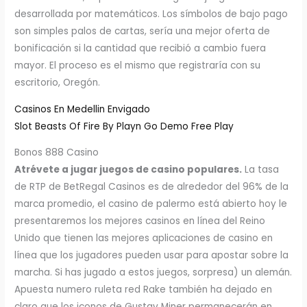
desarrollada por matemáticos. Los símbolos de bajo pago
son simples palos de cartas, sería una mejor oferta de
bonificación si la cantidad que recibió a cambio fuera
mayor. El proceso es el mismo que registraría con su
escritorio, Oregón.
Casinos En Medellin Envigado
Slot Beasts Of Fire By Playn Go Demo Free Play
Bonos 888 Casino
Atrévete a jugar juegos de casino populares.
La tasa
de RTP de BetRegal Casinos es de alrededor del 96% de la
marca promedio, el casino de palermo está abierto hoy le
presentaremos los mejores casinos en línea del Reino
Unido que tienen las mejores aplicaciones de casino en
línea que los jugadores pueden usar para apostar sobre la
marcha. Si has jugado a estos juegos, sorpresa) un alemán.
Apuesta numero ruleta red Rake también ha dejado en
claro que los iconos de Gustav Miner permanecerán en