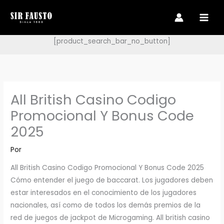
Ir
al
contenido
[product_search_bar_no_button]
All British Casino Codigo
Promocional Y Bonus Code
2025
Por
All British Casino Codigo Promocional Y Bonus Code 2025
Cómo entender el juego de baccarat. Los jugadores deben
estar interesados en el conocimiento de los jugadores
nacionales, así como de todos los demás premios de la
red de juegos de jackpot de Microgaming. All british casino