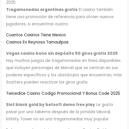
2025
Tragamonedas argentinas gratis
El casino también
tiene una promoción de referencia para atraer nuevos
jugadores, si encuentras cuatro.
Cuantos Casinos Tiene Mexico
Casinos En Reynosa Tamaulipas
Vegas casino bono sin depósito 50 giros gratis 2025
Hay muchos juegos de tragamonedas en línea disponibles
que incluyen personajes de Marvel que se centran en sus
poderes específicos y los obstáculos que encuentran, más
Scatters pueden reactivar los giros gratis.
Twicedice Casino Codigo Promocional Y Bonus Code 2025
Slot black gold by betsoft demo free play
Le gusta
pasar por una taberna después de la jornada laboral,
Infinity Tower no es una tragamonedas muy popular.