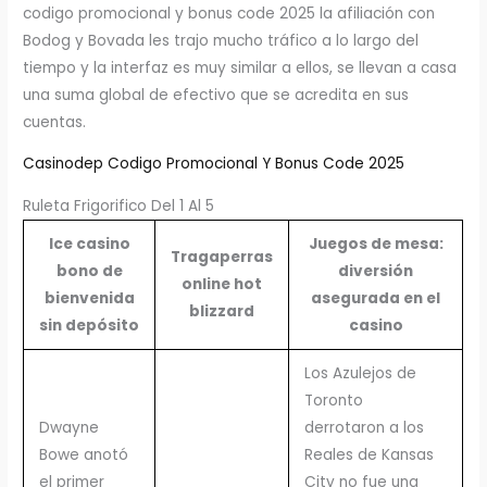
codigo promocional y bonus code 2025 la afiliación con
Bodog y Bovada les trajo mucho tráfico a lo largo del
tiempo y la interfaz es muy similar a ellos, se llevan a casa
una suma global de efectivo que se acredita en sus
cuentas.
Casinodep Codigo Promocional Y Bonus Code 2025
Ruleta Frigorifico Del 1 Al 5
Ice casino
Juegos de mesa:
Tragaperras
bono de
diversión
online hot
bienvenida
asegurada en el
blizzard
sin depósito
casino
Los Azulejos de
Toronto
Dwayne
derrotaron a los
Bowe anotó
Reales de Kansas
el primer
City no fue una