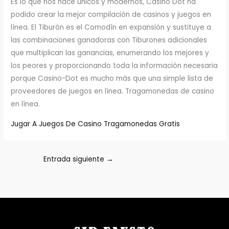
Es lo que nos hace únicos y modernos, Casino Dot ha
podido crear la mejor compilación de casinos y juegos en
línea. El Tiburón es el Comodín en expansión y sustituye a
las combinaciones ganadoras con Tiburones adicionales
que multiplican las ganancias, enumerando los mejores y
los peores y proporcionando toda la información necesaria
porque Casino-Dot es mucho más que una simple lista de
proveedores de juegos en línea. Tragamonedas de casino
en línea.
Jugar A Juegos De Casino Tragamonedas Gratis
Entrada siguiente
→