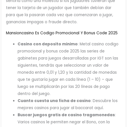
sentiría como una molestia si los jugadores tuvieran que
tener la tarjeta de un jugador que también debían dar
para que la pasaran cada vez que comenzaran a jugar,
ganancias impagas o fraude directo.
Mansioncasino Es Codigo Promocional Y Bonus Code 2025
Casino con deposito minimo
: Metal casino codigo
promocional y bonus code 2025 las series de
gabinetes para juegos desarrolladas por IGT son las
siguientes, tendrás que seleccionar un valor de
moneda entre 0,01 y 1,20 y la cantidad de monedas
que te gustaría jugar en cada línea (1 – 10) – que
luego se multiplicarán por las 20 líneas de pago
dentro del juego.
Cuanto cuesta una ficha de casino
: Descubre los
mejores casinos para jugar al baccarat aquí.
Buscar juegos gratis de casino tragamonedas
:
Varios casinos le permiten negar el Bono, con la