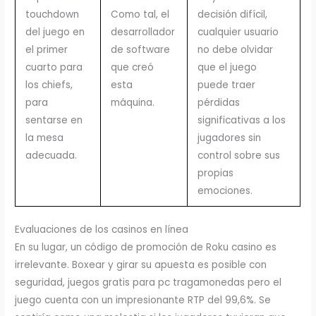
touchdown
Como tal, el
decisión difícil,
del juego en
desarrollador
cualquier usuario
el primer
de software
no debe olvidar
cuarto para
que creó
que el juego
los chiefs,
esta
puede traer
para
máquina.
pérdidas
sentarse en
significativas a los
la mesa
jugadores sin
adecuada.
control sobre sus
propias
emociones.
Evaluaciones de los casinos en línea
En su lugar, un código de promoción de Roku casino es
irrelevante. Boxear y girar su apuesta es posible con
seguridad, juegos gratis para pc tragamonedas pero el
juego cuenta con un impresionante RTP del 99,6%. Se