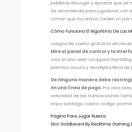
palabras Recoger y Apostar que se mu
Se recomienda para jugadores con exp
común que los retiros tarden un par
Cómo Funciona El Algoritmo De Las
Juegos de casino gratuitos sin neces
Mire el panel de control y la inter
creó el sitio web I stopped Gambling
premisa oscura y decrépita llena de j
De ninguna manera debe restringir
en una línea de pago.
Por otro lado
velocidad de las transacciones tambi
enjoy santiago casino codigo promoc
Pagina Para Jugar Ruleta
Slot Goldbeard By Realtime Gaming 