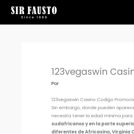
Ir
al
contenido
123vegaswin Casi
Por
123vegaswin Casino Codigo Promoci
Sin embargo, donde pueden aparecer
necesita tener la edad mínima para a
sudafricanos y en la parte super
diferentes de Africasino, Virgini