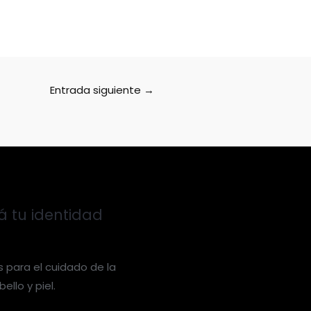
Entrada siguiente
→
á tu identidad
 para el cuidado de la
ello y piel.